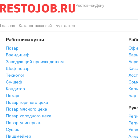
Ростов-на-Дону
Главная
-
Каталог вакансий
-
Бухгалтер
Работники кухни
Раб
Повар
Офи
Бренд-шеф
Бар
Заведующий производством
Бари
Шеф-повар
Касс
Технолог
Хост
Су-шеф
Сом
Кондитер
Каль
Пекарь
Бар
Повар горячего цеха
Рук
Повар мясного цеха
Повар холодного цеха
Реги
Повар-универсал
Рег
Сушист
Упр
Пиццмейкер
Адми