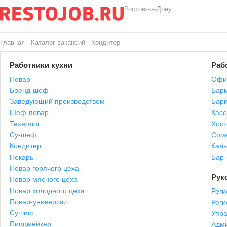
Ростов-на-Дону
Главная
-
Каталог вакансий
-
Кондитер
Работники кухни
Раб
Повар
Офи
Бренд-шеф
Бар
Заведующий производством
Бари
Шеф-повар
Касс
Технолог
Хост
Су-шеф
Сом
Кондитер
Каль
Пекарь
Бар
Повар горячего цеха
Рук
Повар мясного цеха
Повар холодного цеха
Реги
Повар-универсал
Рег
Сушист
Упр
Пиццмейкер
Адми