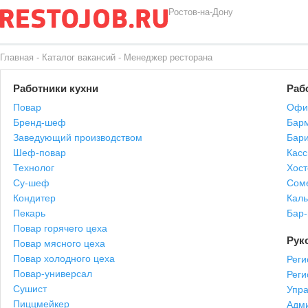
Ростов-на-Дону
Главная
-
Каталог вакансий
-
Менеджер ресторана
Работники кухни
Раб
Повар
Офи
Бренд-шеф
Бар
Заведующий производством
Бари
Шеф-повар
Касс
Технолог
Хост
Су-шеф
Сом
Кондитер
Каль
Пекарь
Бар
Повар горячего цеха
Рук
Повар мясного цеха
Повар холодного цеха
Реги
Повар-универсал
Рег
Сушист
Упр
Пиццмейкер
Адми