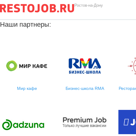
Ростов-на-Дону
Наши партнеры:
М
ир кафе
Бизнес-школа RMA
Рестора