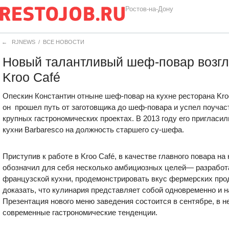
Ростов-на-Дону
←
RJNEWS
/
ВСЕ НОВОСТИ
Новый талантливый шеф-повар возгл
Kroo Café
Опескин Константин отныне шеф-повар на кухне ресторана Kroo
он прошел путь от заготовщика до шеф-повара и успел поучас
крупных гастрономических проектах. В 2013 году его пригласил
кухни Barbaresco на должность старшего су-шефа.
Приступив к работе в Kroo Café, в качестве главного повара на
обозначил для себя несколько амбициозных целей— разработа
французской кухни, продемонстрировать вкус фермерских прод
доказать, что кулинария представляет собой одновременно и на
Презентация нового меню заведения состоится в сентябре, в н
современные гастрономические тенденции.