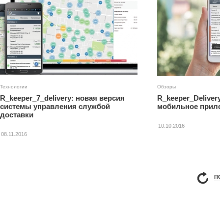
Технологии
Обзоры
R_keeper_7_delivery: новая версия
R_keeper_Deliver
системы управления службой
мобильное прило
доставки
10.10.2016
08.11.2016
П